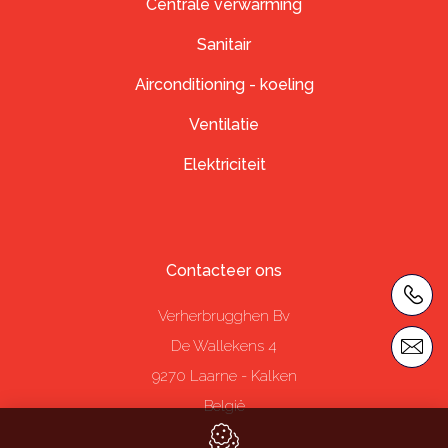
Centrale verwarming
Sanitair
Airconditioning - koeling
Ventilatie
Elektriciteit
Contacteer ons
Verherbrugghen Bv
De Wallekens 4
9270
Laarne - Kalken
België